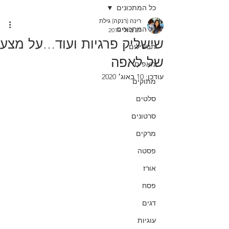
כל המתכונים
רינה (רנקה) גילת
כל המתכונים
27 ביולי 2019
שישליק פרגיות ועוד...על מצע
תבשילים
של לאפה
מאפים
עודכן:
10 באוג׳ 2020
מתוקים
סלטים
סרטונים
מרקים
פסטה
אורז
פסח
דגים
עוגיות