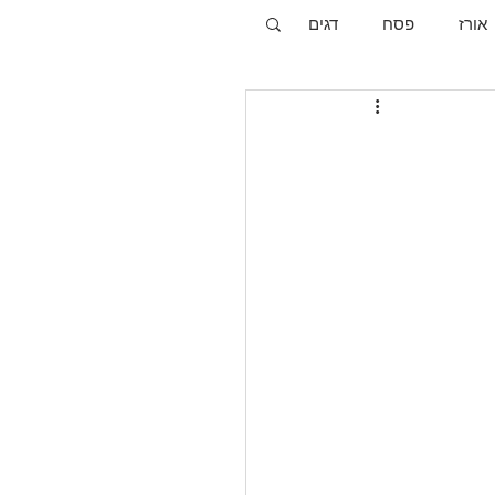
אורז
פסח
דגים