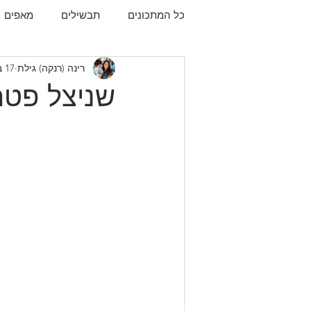
כל המתכונים
תבשילים
מאפים
רינה (רנקה) גילת
17 בספט׳ 2023
עוגיות
תפו"א
עוף
עו
שניצל פטר