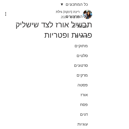
כל המתכונים
רינה (רנקה) גילת
כל המתכונים
28 בינו׳ 2024
תבשיל אורז לצד שישליק
תבשילים
פרגיות ופטריות
מאפים
מתוקים
סלטים
סרטונים
מרקים
פסטה
אורז
פסח
דגים
עוגיות