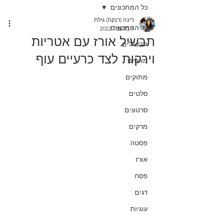
כל המתכונים
רינה (רנקה) גילת
כל המתכונים
7 בדצמ׳ 2022
תבשיל אורז עם אטריות
תבשילים
וירקות לצד כרעיים עוף
מאפים
מתוקים
סלטים
סרטונים
מרקים
פסטה
אורז
פסח
דגים
עוגיות