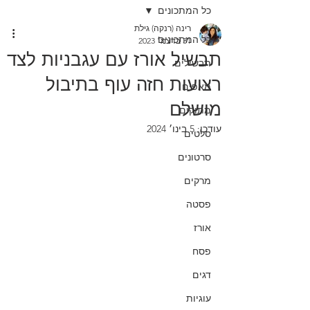
כל המתכונים
רינה (רנקה) גילת
כל המתכונים
31 בדצמ׳ 2023
תבשיל אורז עם עגבניות לצד
תבשילים
רצועות חזה עוף בתיבול
מאפים
מושלם
מתוקים
עודכן:
5 בינו׳ 2024
סלטים
סרטונים
מרקים
פסטה
אורז
פסח
דגים
עוגיות