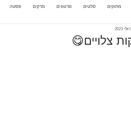
מתוקים
סלטים
סרטונים
מרקים
פסטה
גות
המטבח הגאורגי
ות צלויים😋