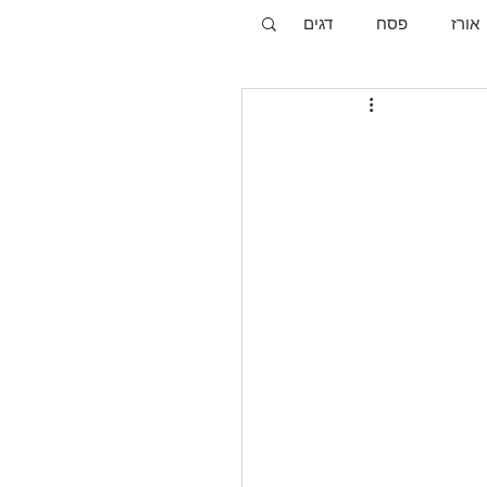
אורז
פסח
דגים