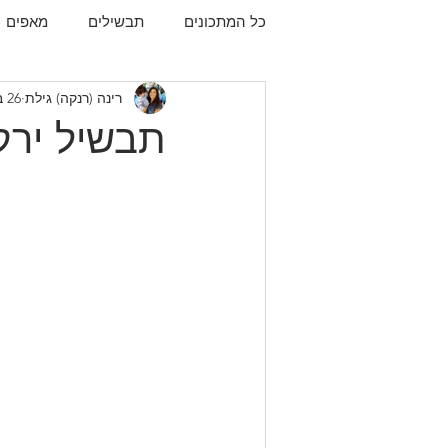
כל המתכונים
תבשילים
מאפים
רינה (רנקה) גילת
26 ביולי 2023
עוגיות
תפו"א
עוף
עו
תבשיל ירק