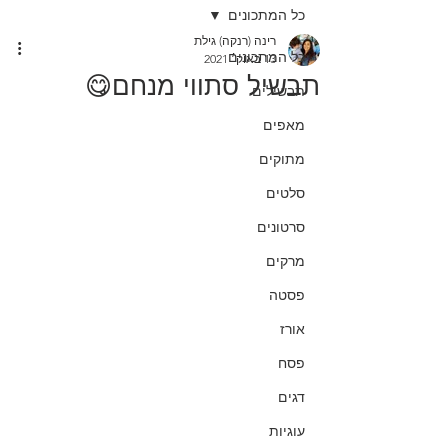
כל המתכונים
רינה (רנקה) גילת
כל המתכונים
13 באוק׳ 2021
תבשיל סתווי מנחם😋
תבשילים
מאפים
מתוקים
סלטים
סרטונים
מרקים
פסטה
אורז
פסח
דגים
עוגיות