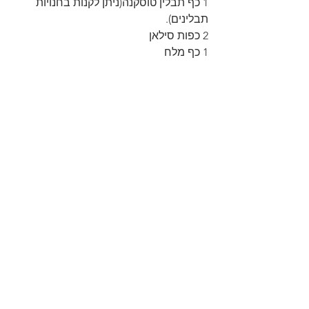
1 כף תבלין טוסקנה(ניתן לקנות בחנויות 
תבלינים).
2 כפות סילאן
1 כף מלח