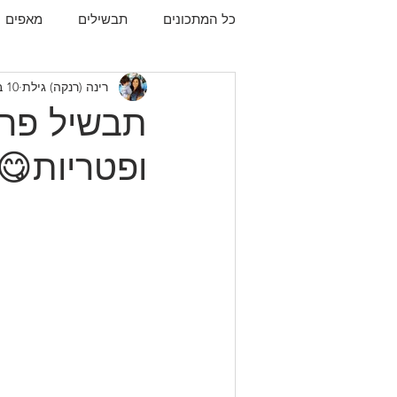
כל המתכונים
תבשילים
מאפים
רינה (רנקה) גילת
10 בדצמ׳ 2020
עוגיות
תפו"א
עוף
עו
תבשיל פרגי
ופטריות😋