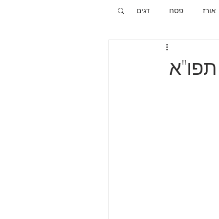
אורז
פסח
דגים
תפו"א