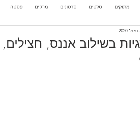
מתוקים
סלטים
סרטונים
מרקים
פסטה
גות
המטבח הגאורגי
ות בשילוב אננס, חצילים, 