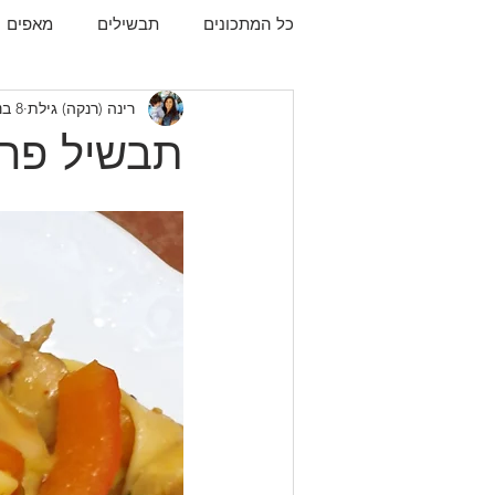
כל המתכונים
תבשילים
מאפים
רינה (רנקה) גילת
8 בנוב׳ 2020
עוגיות
תפו"א
עוף
עו
תבשיל פרג