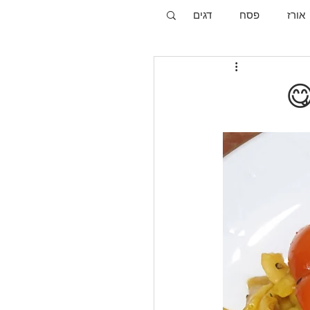
אורז
פסח
דגים