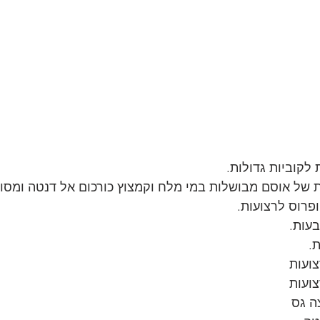
.
ה גס