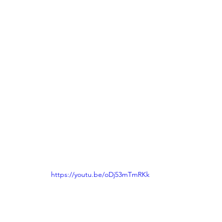
https://youtu.be/oDj53mTmRKk