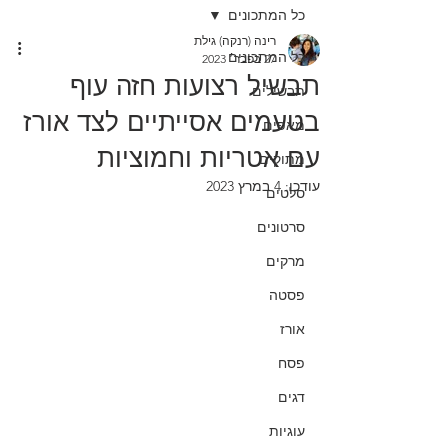
כל המתכונים
רינה (רנקה) גילת
כל המתכונים
27 בפבר׳ 2023
תבשיל רצועות חזה עוף
תבשילים
בטעמים אסייתיים לצד אורז
מאפים
עם אטריות וחמוציות
מתוקים
עודכן:
4 במרץ 2023
סלטים
סרטונים
מרקים
פסטה
אורז
פסח
דגים
עוגיות