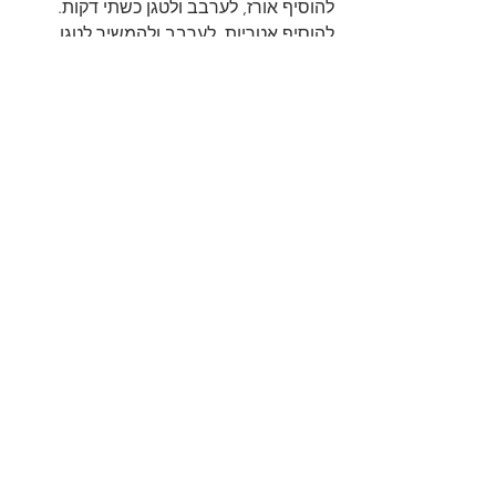
להוסיף אורז, לערבב ולטגן כשתי דקות.
להוסיף אטריות, לערבב ולהמשיך לטגן 
כדקה.
להוסיף תבלינים: כורכום, פלפל שחור 
ולערבב.
להוסיף מים רותחים ולערבב.
להוסיף מלח, לערבב, להנמיך את האש 
למינימום, לכסות את הסיר כיסוי מלא 
ולבשל כרבע שעה עד שהמים מתאדים 
והאורז מוכן.
לכבות את האש ולא לפתוח את המכסה 
עוד עשר דקות(האורז ממשיך להתבשל 
באדים).
להגיש לצד תבשיל חזה העוף.
בתאבון😋
https://youtu.be/5-DeULl5Ou4