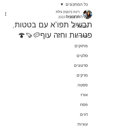
כל המתכונים
רינה (רנקה) גילת
כל המתכונים
27 בפבר׳ 2022
תבשיל תפו"א עם בטטות,
תבשילים
פטריות וחזה עוף🥔🍠🍄
מאפים
מתוקים
סלטים
סרטונים
מרקים
פסטה
אורז
פסח
דגים
עוגיות