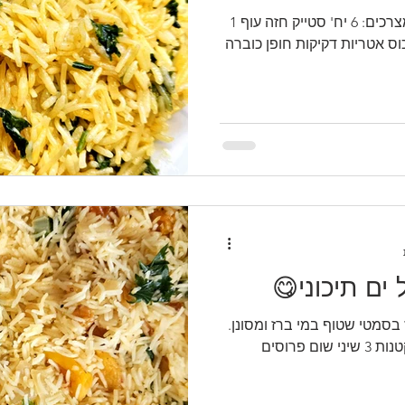
המתכון🤗 כוס מדידה 260 מ"ל מצרכים: 6 יח' סטייק חזה עוף 1
 אורז בסמטי שטוף ומסונן 1 כוס אטריות דקיקות חופן כוברה
 ים תיכוני😋
 2 כוסות אורז בסמטי שטוף במי ברז ומסונן.
1 בצל סגול גדול חתוך לקוביות קטנות 3 שיני שום פרוסים