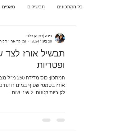
כל המתכונים
תבשילים
מאפים
עוגיות
תפו"א
עוף
עו
רינה (רנקה) גילת
28 בינו׳ 2024
זמן קריאה 1 דקות
תבשיל אורז לצד ש
ופטריות
לקוביות קטנות. 2 שיני שום...