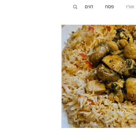
אורז
פסח
דגים