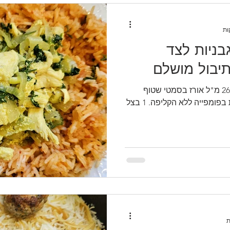
בניות לצד
תיבול מושלם
מתכון לתבשיל אורז🤗 2 כוסות 260 מ"ל אורז בסמטי שטוף
ומסונן 6 עגבניות טריות מרוסקות בפומפייה ללא הקליפה. 1 בצל