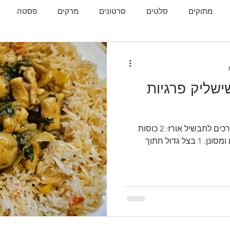
מתוקים
סלטים
סרטונים
מרקים
פסטה
גות
המטבח הגאורגי
ישליק פרגיות
המתכון: כוס מדידה 250 מ"ל מצרכים לתבשיל אורז: 2 כוסות
אורז בסמטי שטוף במים רותחים ומסונן. 1 בצל גדול חתוך