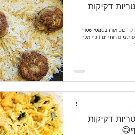
ריות דקיקות
המתכון🤗 תבשיל אורז עם אטריות: 1 כוס אורז בסמטי שטוף
ומסונן 1 כוס אטריות דקיקות 4 כוסות מים רותחים 1 כף מלח
..
ריות דקיקות
ף😋