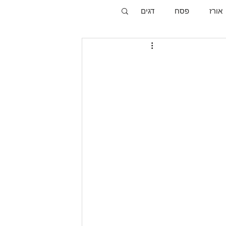
אורז
פסח
דגים