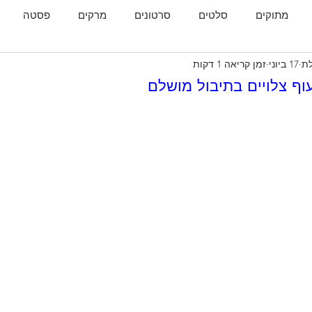
מתוקים
סלטים
סרטונים
מרקים
פסטה
לת
17 ביוני
זמן קריאה 1 דקות
גות
המטבח הגאורגי
וף צלויים בתיבול מושלם