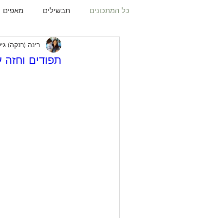
כל המתכונים
תבשילים
מאפים
רינה (רנקה) גי
עוגיות
תפו"א
עוף
עו
תפודים וחזה ע