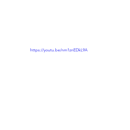
https://youtu.be/nm1znEDkL9A
סרטונים
מרקים