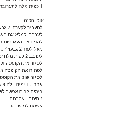
 1 כפית מלח לתערובת ירק.
אופן הכנה:
 להעביר לקערה: 2 גבעולי סלרי קצוצים, טבעות שום, טבעות פלפל חריף וכפית מלח.
 לערבב ולמלא את העגבניות שחציתם לחצי.
 להניח את העגבניות בקופסת אחסון.
 מעל לפזר 2 גבעולי סלרי קצוצים גס.
 לערבב 2 כפות מלח עם מי ברז ולשפוך על העגבניות עד לכיסוי מלא ועוד קצת.
 לסגור את הקופסה ולהניח במקום מוצל ולא במקרר.
 לפתוח את הקופסה אחרי 4 ימים ולבדוק את הנוזלים, אם חסרה מליחות, להוסיף.
 לסגור שוב את הקופסה ולא לפתוח 10 ימים.
 אחרי 10 ימים...להוציא ובתאבון😋
 בימים קרים אפשר לשמור את החמוצים מחוץ למקרר... 
 ניסיתם...אהבתם...
 אשמח למשוב☺