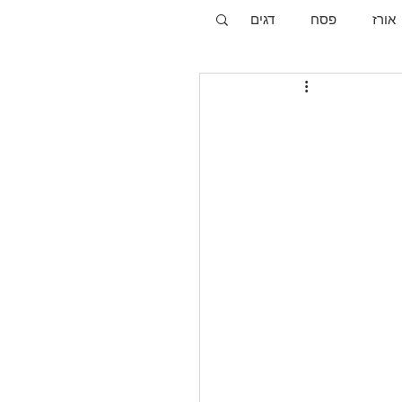
אורז
פסח
דגים