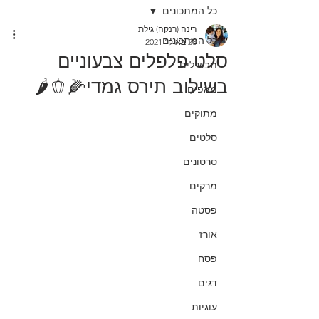
כל המתכונים
רינה (רנקה) גילת
כל המתכונים
28 באוק׳ 2021
סלט פלפלים צבעוניים
תבשילים
בשילוב תירס גמדי🌽🫑🌶
מאפים
מתוקים
סלטים
סרטונים
מרקים
פסטה
אורז
פסח
דגים
עוגיות