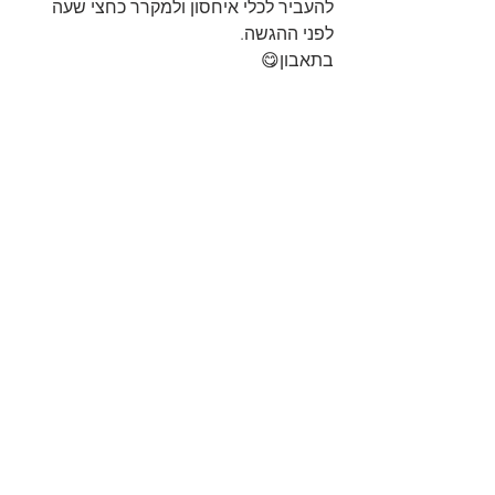
להעביר לכלי איחסון ולמקרר כחצי שעה 
לפני ההגשה.
בתאבון😋
https://youtu.be/BL2MXEZxnd0
סלטים
סרטונים