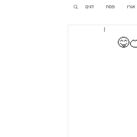
אורז
פסח
דגים
😋