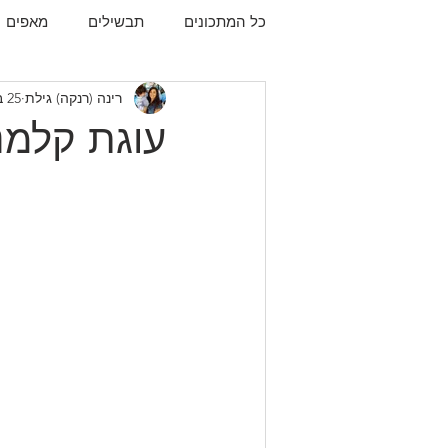
כל המתכונים
תבשילים
מאפים
רינה (רנקה) גילת
25 בינו׳ 2022
עוגיות
תפו"א
עוף
עו
עוגת קלמנט