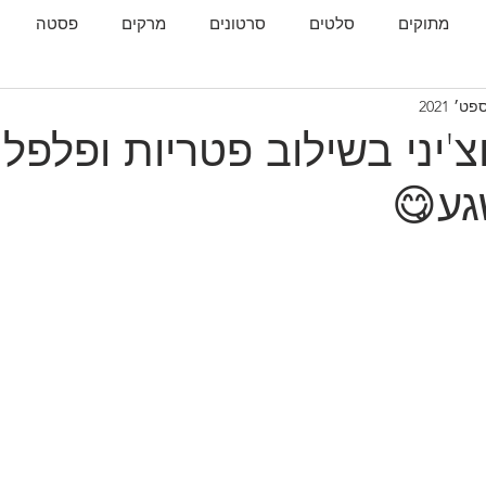
מתוקים
סלטים
סרטונים
מרקים
פסטה
גות
המטבח הגאורגי
'יני בשילוב פטריות ופלפלי
גע😋