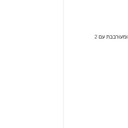
300 גרם פסטה מבושלת אל דנטה במים עם 2 כפות מלח גס וקורט כורכום, מסוננת ומעורבבת עם 2 