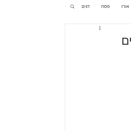
אורז
פסח
דגים
ם