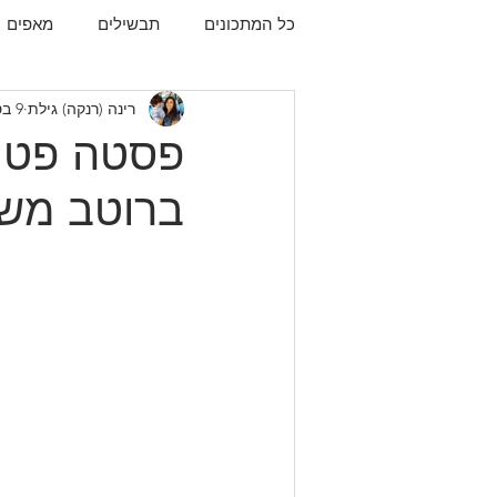
כל המתכונים
תבשילים
מאפים
רינה (רנקה) גילת
9 בספט׳ 2021
עוגיות
תפו"א
עוף
עו
פסטה פטוצ
ברוטב מש