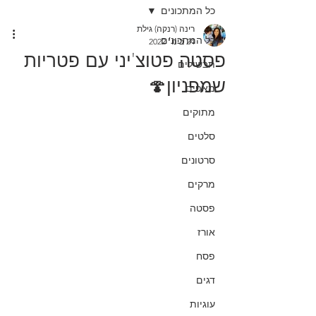
כל המתכונים
רינה (רנקה) גילת
כל המתכונים
24 בינו׳ 2022
פסטה פטוצ'יני עם פטריות
תבשילים
שמפניון🍄
מאפים
מתוקים
סלטים
סרטונים
מרקים
פסטה
אורז
פסח
דגים
עוגיות