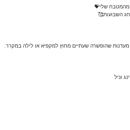
 מהמטבח שלי💝
חג השבועות🥰