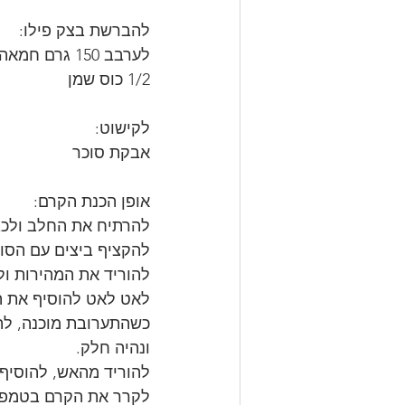
להברשת בצק פילו:
לערבב 150 גרם חמאה מומסת עם
1/2 כוס שמן
לקישוט:
אבקת סוכר
אופן הכנת הקרם:
להרתיח את החלב ולכב
להקציף ביצים עם הסו
להוריד את המהירות ול
לאט לאט להוסיף את ה
כשהתערובת מוכנה, להח
ונהיה חלק.
להוריד מהאש, להוסיף סוכר וניל ו- 50 גרם חמאה ולע
לקרר את הקרם בטמפר