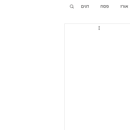
אורז
פסח
דגים