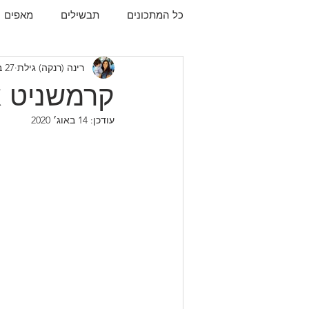
כל המתכונים
תבשילים
מאפים
רינה (רנקה) גילת
27 באוק׳ 2019
עוגיות
תפו"א
עוף
עו
קרמשניט א
עודכן:
14 באוג׳ 2020