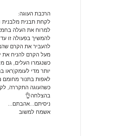
הרכבת העוגה:
לקחת תבנית מלבנית ול
למרוח את העלה בחמאה
להמשיך בפעולה זו עד
להעביר את הקרם שהצט
מעל הקרם להניח את י
כשנגמרו העלים, גם מ
יותר מדי לעומק(ראו בת
לאפות בתנור מחומם מראש 220 מעלות כ-20 דקות א
כשהעוגה התקררה, לק
בהצלחה👌
ניסיתם...אהבתם...
אשמח למשוב