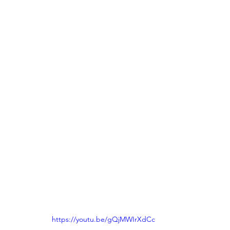
https://youtu.be/gQjMWIrXdCc