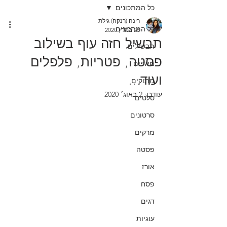
כל המתכונים
רינה (רנקה) גילת
כל המתכונים
26 במרץ 2020
תבשיל חזה עוף בשילוב
תבשילים
פסטה, פטריות, פלפלים
מאפים
ועוד...
מתוקים
עודכן:
2 באוג׳ 2020
סלטים
סרטונים
מרקים
פסטה
אורז
פסח
דגים
עוגיות