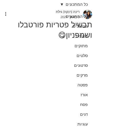
כל המתכונים
רינה (רנקה) גילת
כל המתכונים
3 באוק׳ 2021
תבשיל פטריות פורטבלו
תבשילים
ושמפניון😋
מאפים
מתוקים
סלטים
סרטונים
מרקים
פסטה
אורז
פסח
דגים
עוגיות