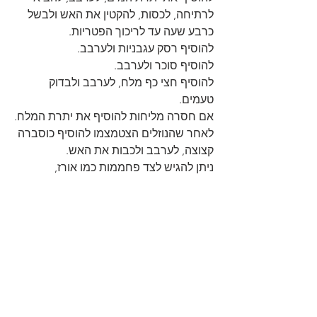
לרתיחה, לכסות, להקטין את האש ולבשל 
כרבע שעה עד לריכוך הפטריות.
להוסיף רסק עגבניות ולערבב.
להוסיף סוכר ולערבב.
להוסיף חצי כף מלח, לערבב ולבדוק 
טעמים.
אם חסרה מליחות להוסיף את יתרת המלח.
לאחר שהנוזלים הצטמצמו להוסיף כוסברה 
קצוצה, לערבב ולכבות את האש.
ניתן להגיש לצד פחממות כמו אורז, 
פתיתים, קוסקוס, פירה ועוד
בהצלחה👌
https://youtu.be/WkRUcatsEBk