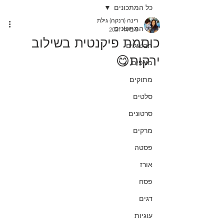
כל המתכונים
רינה (רנקה) גילת
כל המתכונים
8 ביולי 2021
כוסמת פיקנטית בשילוב
תבשילים
ירקות😋
מאפים
מתוקים
סלטים
סרטונים
מרקים
פסטה
אורז
פסח
דגים
עוגיות