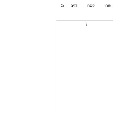
אורז
פסח
דגים