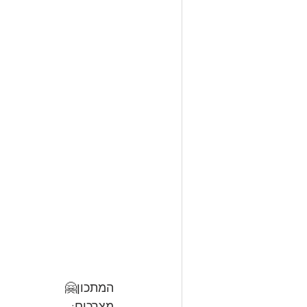
המתכון🤗
מצרכים: