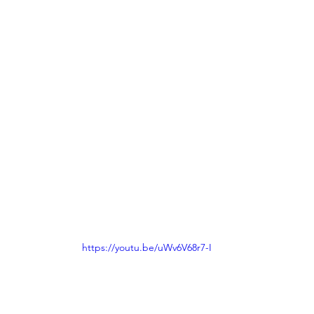
https://youtu.be/uWv6V68r7-I