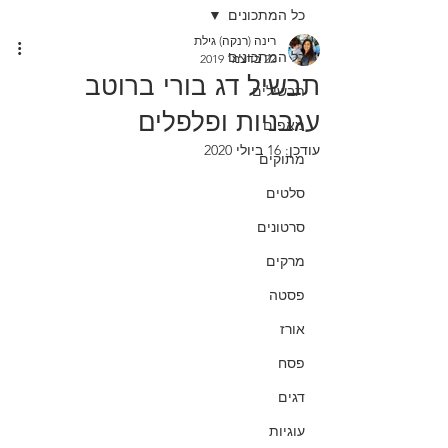
כל המתכונים
רינה (רנקה) גילת
כל המתכונים
22 בדצמ׳ 2019
תבשיל דג בורי ברוטב
תבשילים
עגבניות ופלפלים
מאפים
עודכן:
16 ביולי 2020
מתוקים
סלטים
סרטונים
מרקים
פסטה
אורז
פסח
דגים
עוגיות