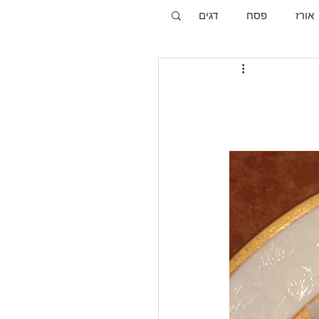
אורז
פסח
דגים