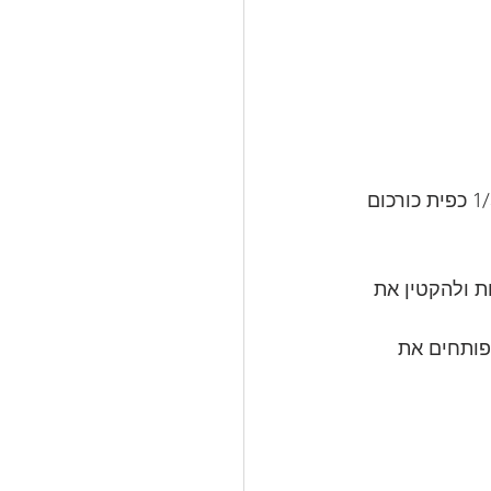
לשטוף את האורז במי ברז היטב. בינתיים לחמם סיר, להוסיף 4 כפות שמן קנולה ו-1/3 כפית כורכום 
חה, לכסות ולהקטין את 
פותחים את 