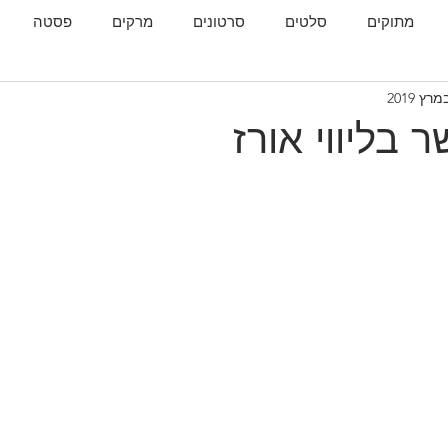
מתוקים
סלטים
סרטונים
מרקים
פסטה
גות
המטבח הגאורגי
 בליווי אורז