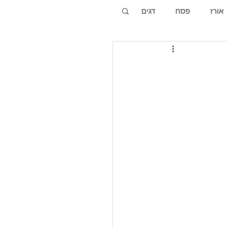
אורז
פסח
דגים