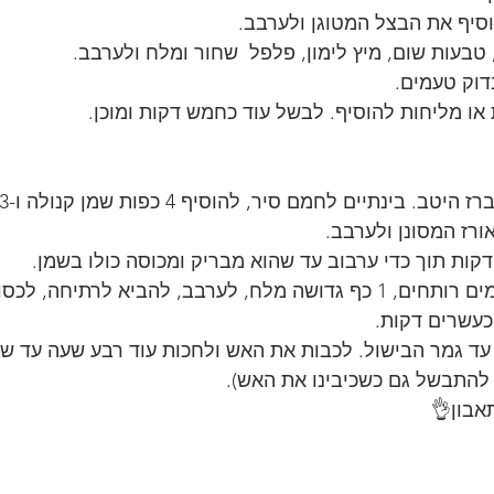
סיף את הבצל המטוגן ולערבב.
טבעות שום, מיץ לימון, פלפל  שחור ומלח ולערבב. 
וק טעמים. 
ו מליחות להוסיף. לבשל עוד כחמש דקות ומוכן. 
ורז המסונן ולערבב. 
קות תוך כדי ערבוב עד שהוא מבריק ומכוסה כולו בשמן. 
להוסיף לסיר 3 כוסות מים רותחים, 1 כף גדושה מלח, לערבב, להביא לרתי
עשרים דקות. 
ד גמר הבישול. לכבות את האש ולחכות עוד רבע שעה עד ש
להתבשל גם כשכיבינו את האש).
אבון👌