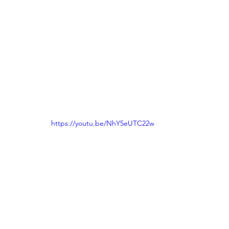
https://youtu.be/NhY5eUTC22w
מתוקים
סרטונים