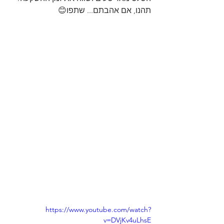
תהנו, אם אהבתם... שתפו😊
https://www.youtube.com/watch?
v=DVjKv4uLhsE