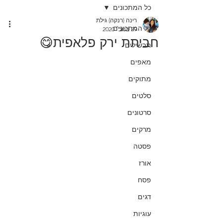
כל המתכונים
רינה (רנקה) גילת
כל המתכונים
29 בנוב׳ 2020
חביתת ירק פלאפית😋
תבשילים
מאפים
מתוקים
סלטים
סרטונים
מרקים
פסטה
אורז
פסח
דגים
עוגיות