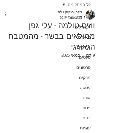
כל המתכונים
רינה (רנקה) גילת
כל המתכונים
23 באפר׳ 2019
ווזיס טולמה - עלי גפן
תבשילים
ממולאים בבשר - מהמטבח
מאפים
הגאורגי
מתוקים
עודכן:
5 במאי 2025
סלטים
סרטונים
מרקים
פסטה
אורז
פסח
דגים
עוגיות