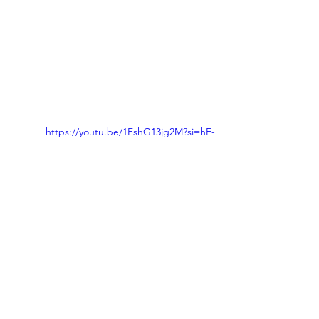
https://youtu.be/1FshG13jg2M?si=hE-
i6JlfxBBW7UGL
תבשילים