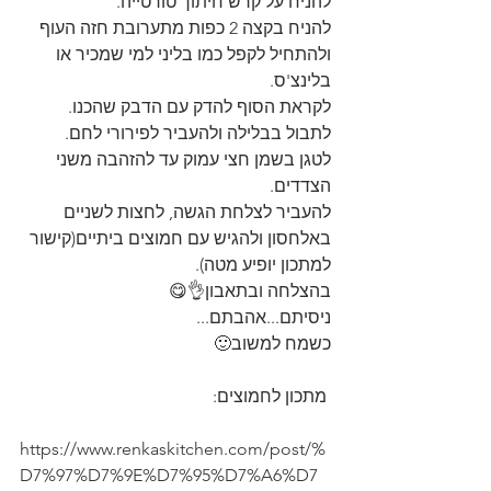
להניח על קרש חיתוך טורטייה.
להניח בקצה 2 כפות מתערובת חזה העוף 
ולהתחיל לקפל כמו בליני למי שמכיר או 
בלינצ'ס.
לקראת הסוף להדק עם הדבק שהכנו.
לתבול בבלילה ולהעביר לפירורי לחם. 
לטגן בשמן חצי עמוק עד להזהבה משני 
הצדדים.
להעביר לצלחת הגשה, לחצות לשניים 
באלחסון ולהגיש עם חמוצים ביתיים(קישור 
למתכון יופיע מטה).
בהצלחה ובתאבון👌😋
ניסיתם...אהבתם...
כשמח למשוב🙂
 מתכון לחמוצים:
https://www.renkaskitchen.com/post/%
D7%97%D7%9E%D7%95%D7%A6%D7