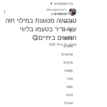
כל המתכונים
רינה (רנקה) גילת
כל המתכונים
13 ביולי 2020
טורטייה מטוגנת במילוי חזה
תבשילים
עוף נדיר בטעמו בליווי
מאפים
חמוצים ביתיים😋
מתוקים
עודכן:
16 ביולי 2020
סלטים
סרטונים
מרקים
פסטה
אורז
פסח
דגים
עוגיות