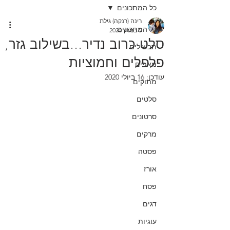
כל המתכונים
רינה (רנקה) גילת
כל המתכונים
5 במרץ 2020
סלט כרוב נדיר...בשילוב גזר,
תבשילים
פלפלים וחמוציות
מאפים
עודכן:
16 ביולי 2020
מתוקים
סלטים
סרטונים
מרקים
פסטה
אורז
פסח
דגים
עוגיות