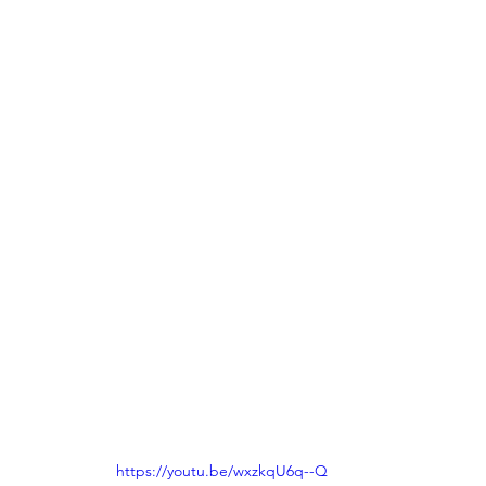
https://youtu.be/wxzkqU6q--Q