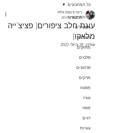
כל המתכונים
רינה (רנקה) גילת
כל המתכונים
29 במרץ 2019
עוגת חלב ציפורים( פציצ'ייה
תבשילים
מלאקו)
מאפים
עודכן:
28 ביולי 2022
מתוקים
סלטים
סרטונים
מרקים
פסטה
אורז
פסח
דגים
עוגיות