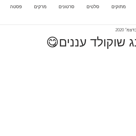
מתוקים
סלטים
סרטונים
מרקים
פסטה
גות
המטבח הגאורגי
ג שוקולד עננים😋