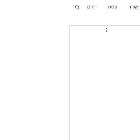
אורז
פסח
דגים