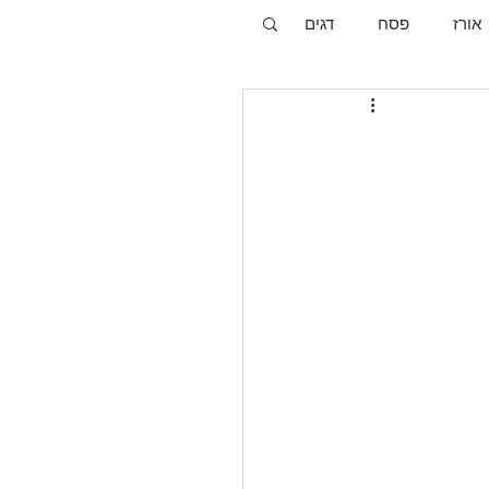
אורז
פסח
דגים