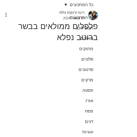
כל המתכונים
רינה (רנקה) גילת
כל המתכונים
31 באוג׳ 2024
פלפלים ממולאים בבשר
תבשילים
ברוטב נפלא
מאפים
מתוקים
סלטים
סרטונים
מרקים
פסטה
אורז
פסח
דגים
עוגיות