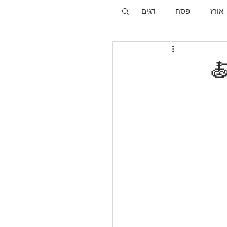
אורז
פסח
דגים