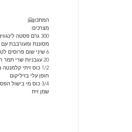
המתכון🤗
מצרכים:
300 גרם פסטה לינגוויני מבושלת אל דנטה במים עם חצי כפית כורכום ו-2 כפות מלח גס, 
מסוננת ומעורבבת עם 2 כפות שמן זית.
6 שיני שום פרוסים לטבעות.
20 עגבניות שרי תמר חצויים לחצי
1/2 כוס זיתי קלמנטה מגולענים
חופן עלי בזיליקום
3/4 כוס מי בישול הפסטה
שמן זית