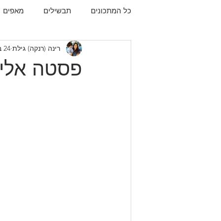
כל המתכונים
תבשילים
מאפים
רינה (רנקה) גילת
24 בפבר׳ 2022
עוגיות
תפו"א
עוף
עו
פסטה אליו 