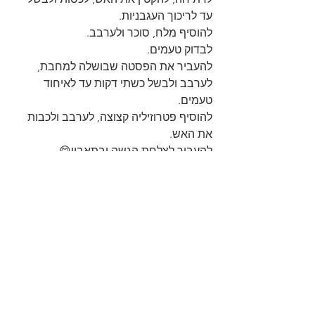
עד לריכוך העגבניות.
להוסיף מלח, סוכר ולערבב.
לבדוק טעמים.
להעביר את הפסטה שבושלה למחבת, 
לערבב ולבשל כשתי דקות עד לאיחוד 
טעמים.
להוסיף פטרוזיליה קצוצה, לערבב ולכבות 
את האש.
להעביר לצלחת הגשה ובתאבון😋
https://youtu.be/L89XG61v2kE