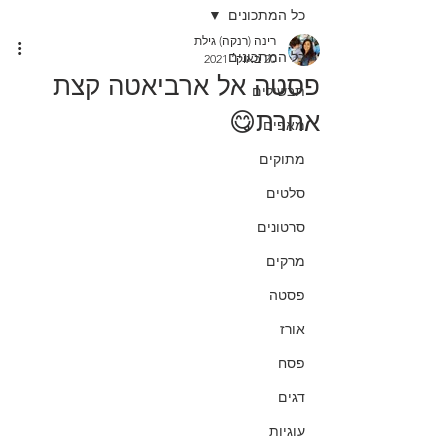
כל המתכונים
רינה (רנקה) גילת
כל המתכונים
20 באוק׳ 2021
פסטה אל ארביאטה קצת
תבשילים
אחרת😋
מאפים
מתוקים
סלטים
סרטונים
מרקים
פסטה
אורז
פסח
דגים
עוגיות