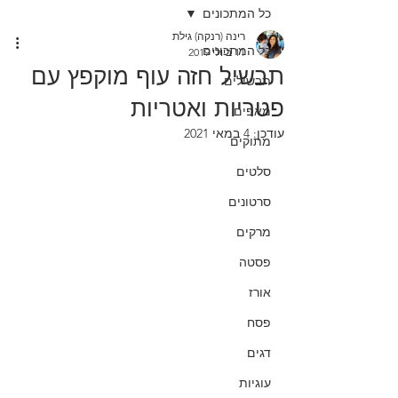
כל המתכונים
רינה (רנקה) גילת
כל המתכונים
11 ביולי 2019
תבשיל חזה עוף מוקפץ עם
תבשילים
פטריות ואטריות
מאפים
עודכן:
4 במאי 2021
מתוקים
סלטים
סרטונים
מרקים
פסטה
אורז
פסח
דגים
עוגיות