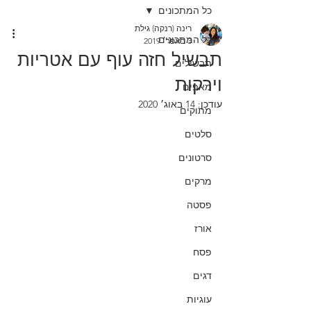
כל המתכונים
רינה (רנקה) גילת
כל המתכונים
3 באפר׳ 2019
תבשיל חזה עוף עם אטריות
תבשילים
וירקות
מאפים
עודכן:
14 באוג׳ 2020
מתוקים
סלטים
סרטונים
מרקים
פסטה
אורז
פסח
דגים
עוגיות