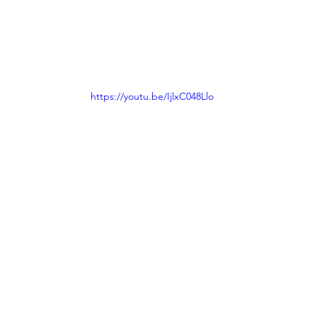
https://youtu.be/IjlxC048Llo
תבשילים
סרטונים
פסטה