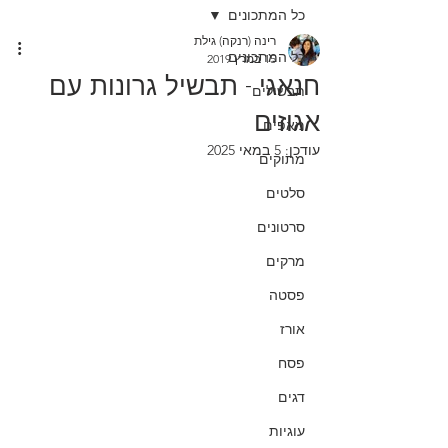
כל המתכונים
רינה (רנקה) גילת
כל המתכונים
15 במרץ 2019
חנאגי - תבשיל גרונות עם
תבשילים
אגוזים
מאפים
עודכן:
5 במאי 2025
מתוקים
סלטים
סרטונים
מרקים
פסטה
אורז
פסח
דגים
עוגיות